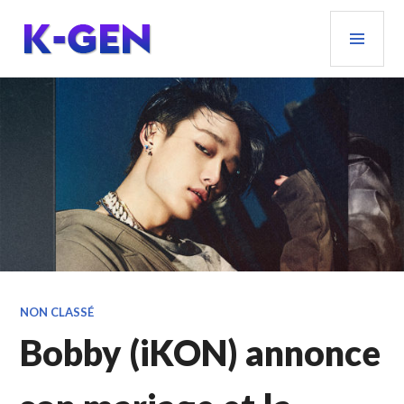
Aller
MEN
au
PRIN
contenu
principal
K-GEN
NON CLASSÉ
Bobby (iKON) annonce