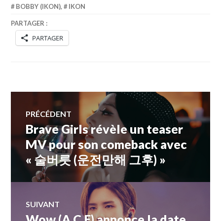
BOBBY (IKON)
,
IKON
PARTAGER :
PARTAGER
Navigation
PRÉCÉDENT
Brave Girls révèle un teaser
Article
de
précédent :
MV pour son comeback avec
« 술버릇 (운전만해 그후) »
l’article
SUIVANT
Wow (A.C.E) annonce la date
Article