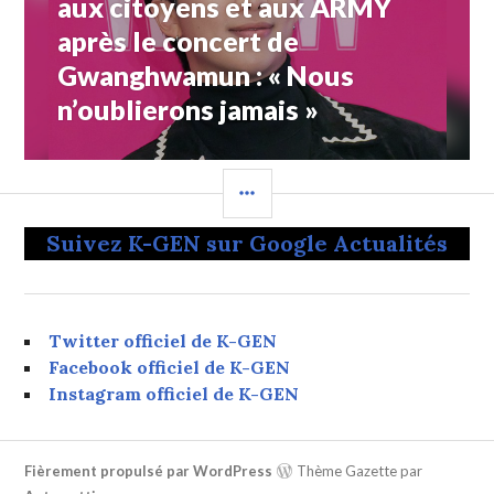
aux citoyens et aux ARMY
après le concert de
Gwanghwamun : « Nous
n’oublierons jamais »
COLONNE
LATÉRALE
Suivez K-GEN sur Google Actualités
Twitter officiel de K-GEN
Facebook officiel de K-GEN
Instagram officiel de K-GEN
Fièrement propulsé par WordPress
Thème Gazette par