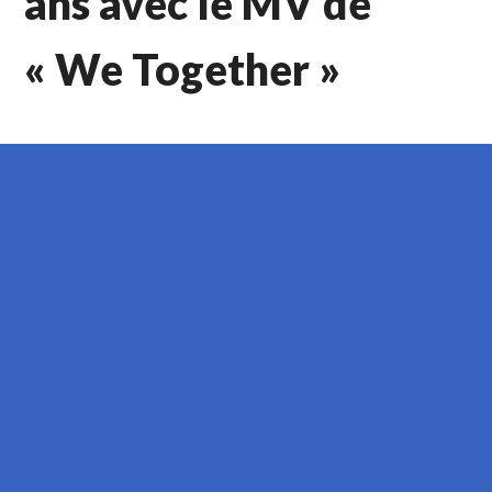
ans avec le MV de
« We Together »