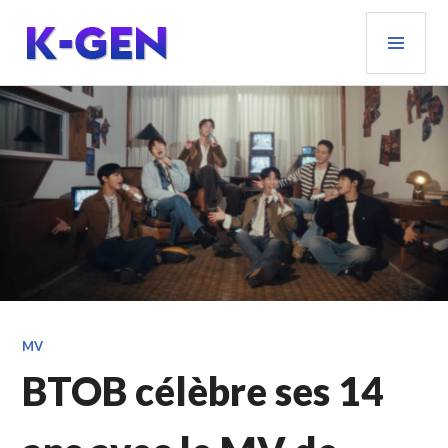
Aller
MEN
au
PRIN
contenu
principal
K-GEN
MV
BTOB célèbre ses 14