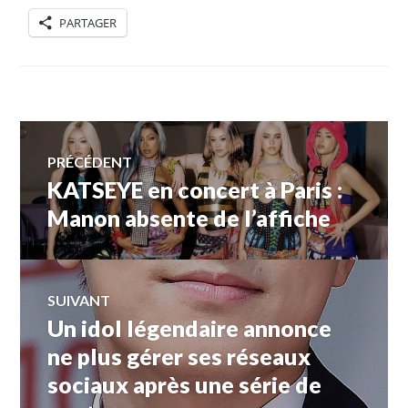
PARTAGER
Navigation
PRÉCÉDENT
KATSEYE en concert à Paris :
Article
de
précédent :
Manon absente de l’affiche
l’article
SUIVANT
Un idol légendaire annonce
Article
Suivant:
ne plus gérer ses réseaux
sociaux après une série de