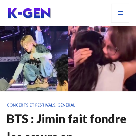
Aller
MEN
au
PRIN
contenu
principal
K-GEN
CONCERTS ET FESTIVALS
,
GÉNÉRAL
BTS : Jimin fait fondre