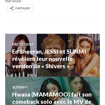
PARTAGER :
PARTAGER
Navigation
PRÉCÉDENT
Ed Sheeran, JESSI et SUNMI
Article
de
précédent :
révèlent leur nouvelle
version de « Shivers »
l’article
SUIVANT
Hwasa (MAMAMOO) fait son
Article
Suivant:
comeback solo avec le MV de