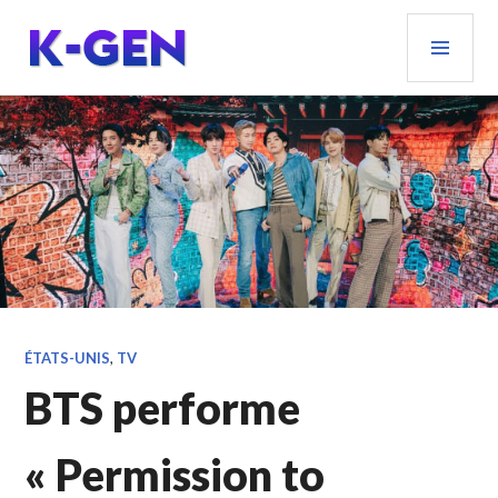
Aller
MEN
au
PRIN
contenu
principal
K-GEN
ÉTATS-UNIS
,
TV
BTS performe
« Permission to