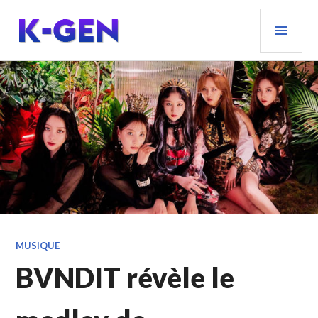
Aller
MEN
au
PRIN
contenu
principal
K-GEN
MUSIQUE
BVNDIT révèle le