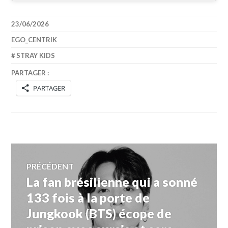
23/06/2026
EGO_CENTRIK
STRAY KIDS
PARTAGER :
PARTAGER
Navigation
PRÉCÉDENT
La fan brésilienne qui a sonné
Article
de
précédent :
133 fois à la porte de
Jungkook (BTS) écope de
l’article