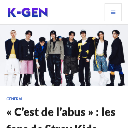
Aller
MEN
au
PRIN
contenu
principal
K-GEN
GÉNÉRAL
« C’est de l’abus » : les