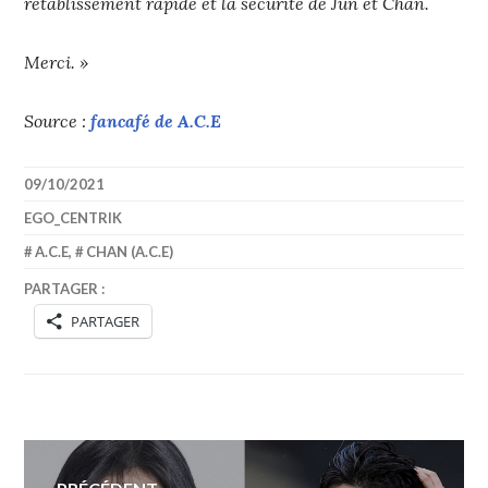
rétablissement rapide et la sécurité de Jun et Chan.
Merci. »
Source :
fancafé de A.C.E
09/10/2021
EGO_CENTRIK
A.C.E
,
CHAN (A.C.E)
PARTAGER :
PARTAGER
Navigation