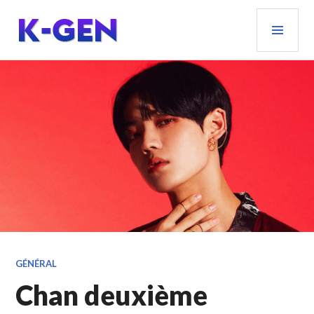
Aller
MEN
au
PRIN
contenu
principal
K-GEN
GÉNÉRAL
Chan deuxième