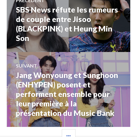
PRÉCÉDENT
SBS News réfute les rumeurs
Article
de
précédent :
de couple entre Jisoo
(BLACKPINK) et Heung Min
l’article
Son
SUIVANT
Jang Wonyoung et Sunghoon
Article
Suivant:
(ENHYPEN) posent et
performent ensemble pour
leur première à la
présentation du Music Bank
COLONNE