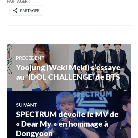
PARTAGER :
PARTAGER
Navigation
PRÉCÉDENT
Yoojung (Weki Meki) s’essaye
Article
de
précédent :
au ‘IDOL CHALLENGE’ de BTS
l’article
SUIVANT
SPECTRUM dévoile le MV de
Article
Suivant:
« Dear My » en hommage à
Dongyoon