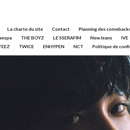
La charte du site
Contact
Planning des comebacks
aespa
THE BOYZ
LE SSERAFIM
NewJeans
IVE
TEEZ
TWICE
ENHYPEN
NCT
Politique de conf