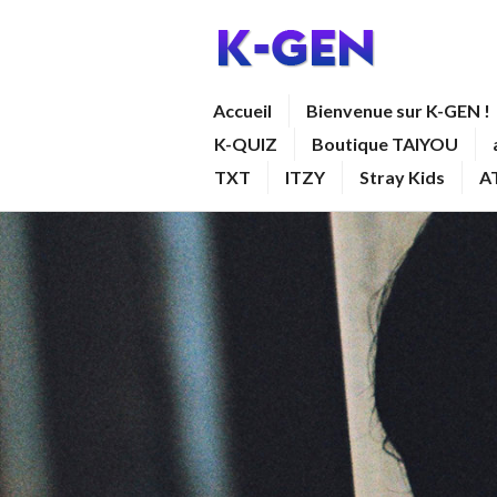
Aller
au
contenu
K-GEN
Accueil
Bienvenue sur K-GEN !
principal
K-QUIZ
Boutique TAIYOU
TXT
ITZY
Stray Kids
A