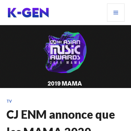
Aller
MEN
au
PRIN
contenu
principal
K-GEN
TV
CJ ENM annonce que