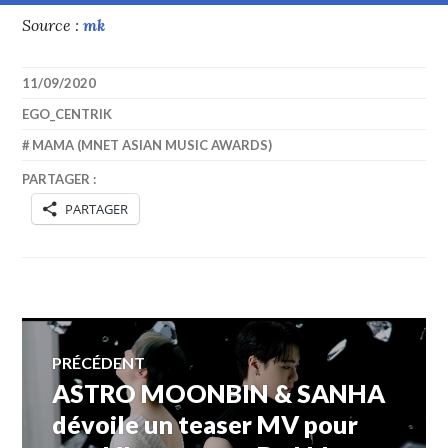
Source :
mk
11/09/2020
EGO_CENTRIK
MAMA (MNET ASIAN MUSIC AWARDS)
PARTAGER :
PARTAGER
Navigation
PRÉCÉDENT
ASTRO MOONBIN & SANHA
Article
de
précédent :
dévoile un teaser MV pour