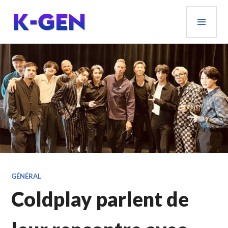
Aller
MEN
au
PRIN
contenu
principal
K-GEN
GÉNÉRAL
Coldplay parlent de