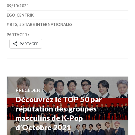
09/10/2021
EGO_CENTRIK
BTS
,
STARS INTERNATIONALES
PARTAGER :
PARTAGER
Navigation
PRÉCÉDENT
Découvrez le TOP 50 par
Article
de
précédent :
réputation des groupes
masculins de K-Pop
l’article
d’Octobre 2021