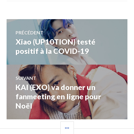
Navigation
PRÉCÉDENT
Xiao (UP10TION) testé
Article
de
précédent :
positif à la COVID-19
l’article
SUIVANT
KAI (EXO) va donner un
Article
Suivant:
fanmeeting en ligne pour
Noël
COLONNE