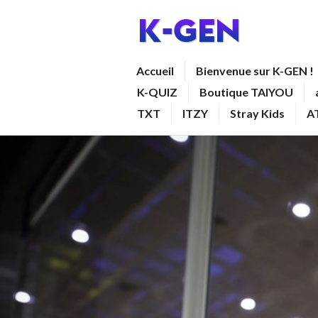
Aller
au
contenu
K-GEN
Accueil
Bienvenue sur K-GEN !
principal
K-QUIZ
Boutique TAIYOU
TXT
ITZY
Stray Kids
A