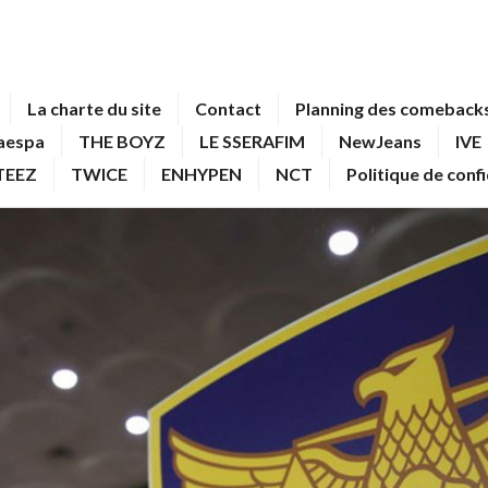
La charte du site
Contact
Planning des comebacks
aespa
THE BOYZ
LE SSERAFIM
NewJeans
IVE
TEEZ
TWICE
ENHYPEN
NCT
Politique de conf