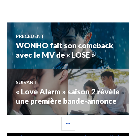
Navigation
PRÉCÉDENT
WONHO fait son comeback
Article
de
précédent :
avec le MV de « LOSE »
l’article
SUIVANT
« Love Alarm » saison 2 révèle
Article
Suivant:
une première bande-annonce
COLONNE
LATÉRALE