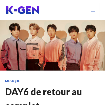
Aller
MEN
au
PRIN
contenu
principal
K-GEN
MUSIQUE
DAY6 de retour au