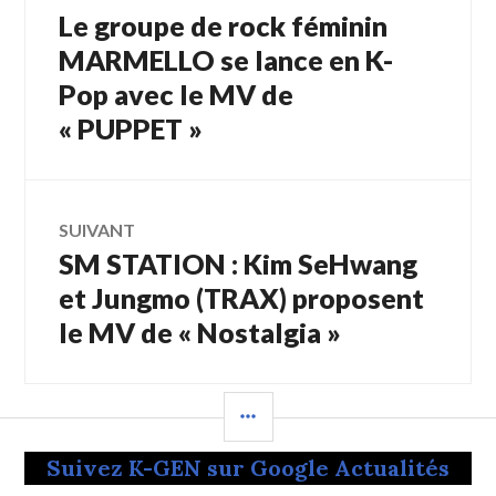
Le groupe de rock féminin
Article
de
précédent :
MARMELLO se lance en K-
Pop avec le MV de
l’article
« PUPPET »
SUIVANT
SM STATION : Kim SeHwang
Article
Suivant:
et Jungmo (TRAX) proposent
le MV de « Nostalgia »
COLONNE
LATÉRALE
Suivez K-GEN sur Google Actualités