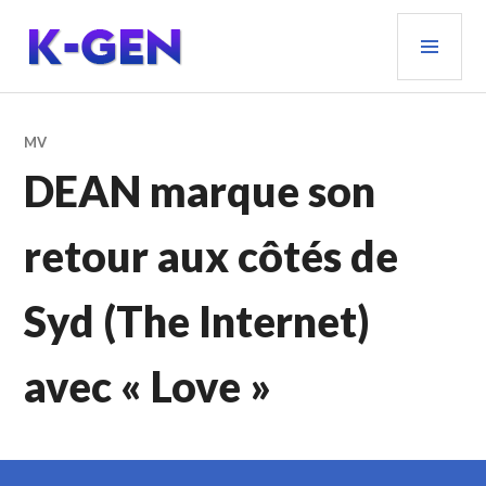
Aller
MEN
au
PRIN
contenu
principal
K-GEN
MV
DEAN marque son
retour aux côtés de
Syd (The Internet)
avec « Love »