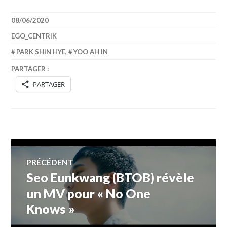
08/06/2020
EGO_CENTRIK
PARK SHIN HYE
,
YOO AH IN
PARTAGER :
PARTAGER
Navigation
PRÉCÉDENT
Seo Eunkwang (BTOB) révèle
Article
de
précédent :
un MV pour « No One
Knows »
l’article