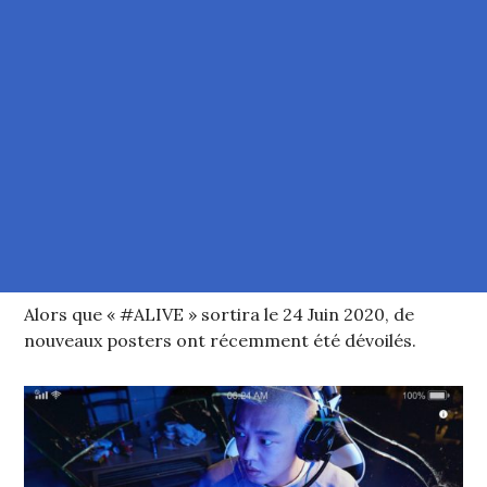
Alors que « #ALIVE » sortira le 24 Juin 2020, de
nouveaux posters ont récemment été dévoilés.