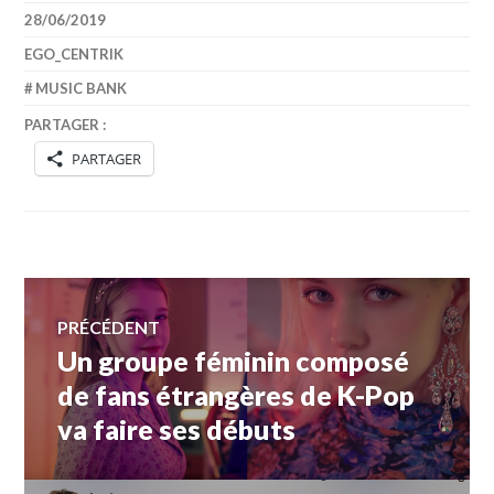
28/06/2019
EGO_CENTRIK
MUSIC BANK
PARTAGER :
PARTAGER
Navigation
PRÉCÉDENT
Un groupe féminin composé
Article
de
précédent :
de fans étrangères de K-Pop
va faire ses débuts
l’article