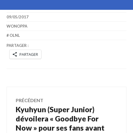
09/05/2017
WONOPPA
OLNL
PARTAGER :
PARTAGER
Navigation
PRÉCÉDENT
Kyuhyun (Super Junior)
Article
de
précédent :
dévoilera « Goodbye For
Now » pour ses fans avant
l’article