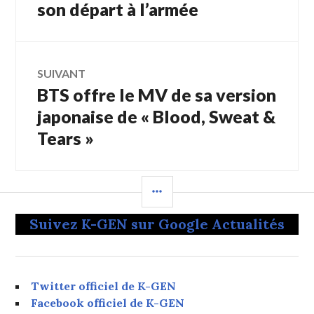
son départ à l’armée
SUIVANT
BTS offre le MV de sa version
Article
Suivant:
japonaise de « Blood, Sweat &
Tears »
COLONNE
LATÉRALE
Suivez K-GEN sur Google Actualités
Twitter officiel de K-GEN
Facebook officiel de K-GEN