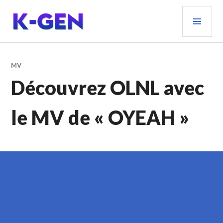
Aller
MEN
au
PRIN
contenu
principal
K-GEN
MV
Découvrez OLNL avec
le MV de « OYEAH »