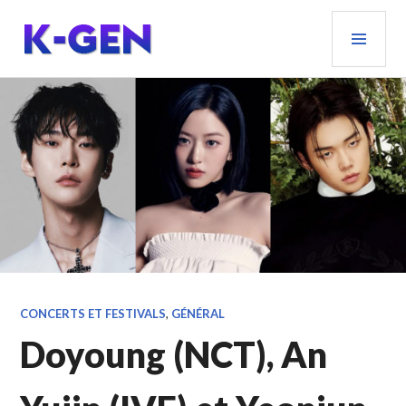
Aller
MEN
au
PRIN
contenu
principal
K-GEN
CONCERTS ET FESTIVALS
,
GÉNÉRAL
Doyoung (NCT), An