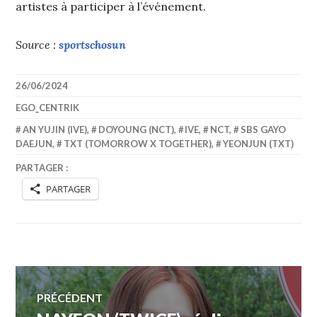
artistes à participer à l’événement.
Source :
sportschosun
26/06/2024
EGO_CENTRIK
AN YUJIN (IVE)
,
DOYOUNG (NCT)
,
IVE
,
NCT
,
SBS GAYO
DAEJUN
,
TXT (TOMORROW X TOGETHER)
,
YEONJUN (TXT)
PARTAGER :
PARTAGER
Navigation
PRÉCÉDENT
Article