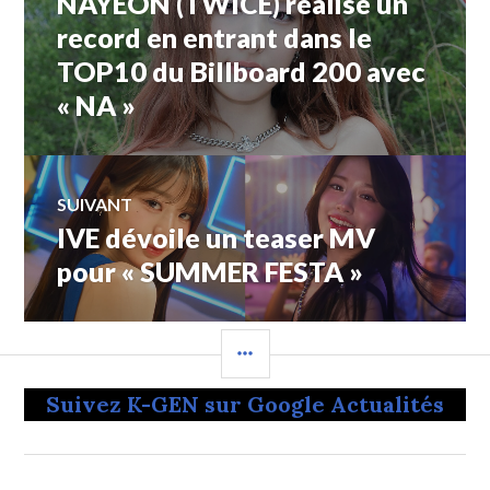
NAYEON (TWICE) réalise un
de
précédent :
record en entrant dans le
TOP10 du Billboard 200 avec
l’article
« NA »
SUIVANT
IVE dévoile un teaser MV
Article
Suivant:
pour « SUMMER FESTA »
COLONNE
LATÉRALE
Suivez K-GEN sur Google Actualités