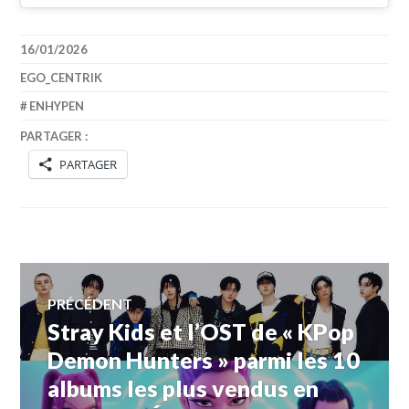
16/01/2026
EGO_CENTRIK
ENHYPEN
PARTAGER :
PARTAGER
Navigation
PRÉCÉDENT
Stray Kids et l’OST de « KPop
Article
de
précédent :
Demon Hunters » parmi les 10
albums les plus vendus en
l’article