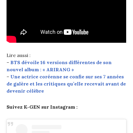
Lire aussi :
–
BTS dévoile 16 versions différentes de son
nouvel album : « ARIRANG »
–
Une actrice coréenne se confie sur ses 7 années
de galère et les critiques qu’elle recevait avant de
devenir célèbre
Suivez K-GEN sur Instagram :