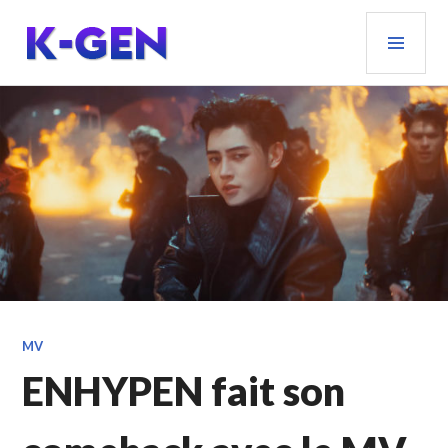
Aller
MEN
au
PRIN
contenu
principal
K-GEN
MV
ENHYPEN fait son