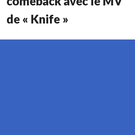
comeback avec le MV
de « Knife »