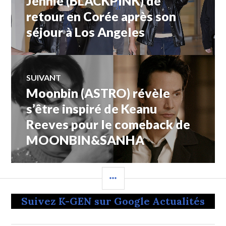
Jennie (BLACKPINK) de
de
précédent :
retour en Corée après son
séjour à Los Angeles
l’article
SUIVANT
Moonbin (ASTRO) révèle
Article
Suivant:
s’être inspiré de Keanu
Reeves pour le comeback de
MOONBIN&SANHA
COLONNE
LATÉRALE
Suivez K-GEN sur Google Actualités