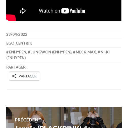
23/04/2022
EGO_CENTRIK
ENHYPEN
,
JUNGWON (ENHYPEN)
,
MIX & MAX
,
NI-KI
(ENHYPEN)
PARTAGER :
PARTAGER
Navigation
PRÉCÉDENT
Article