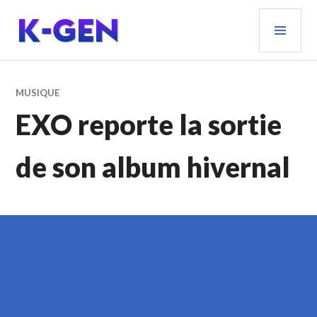
Aller
MEN
au
PRIN
contenu
principal
K-GEN
MUSIQUE
EXO reporte la sortie
de son album hivernal