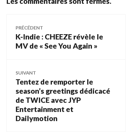
Les commentaires sont fermés.
Navigation
PRÉCÉDENT
K-Indie : CHEEZE révèle le
Article
de
précédent :
MV de « See You Again »
l’article
SUIVANT
Tentez de remporter le
Article
Suivant:
season’s greetings dédicacé
de TWICE avec JYP
Entertainment et
Dailymotion