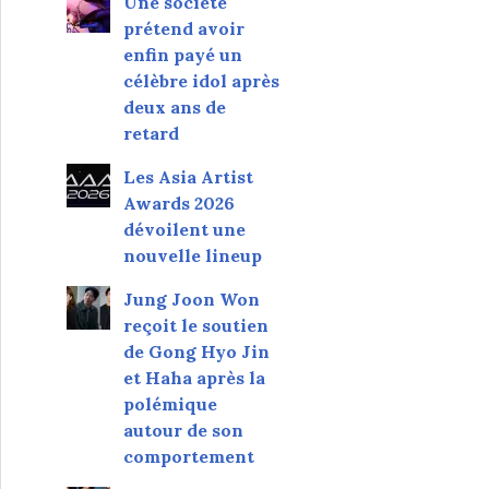
Une société
prétend avoir
enfin payé un
célèbre idol après
deux ans de
retard
Les Asia Artist
Awards 2026
dévoilent une
nouvelle lineup
Jung Joon Won
reçoit le soutien
de Gong Hyo Jin
et Haha après la
polémique
autour de son
comportement