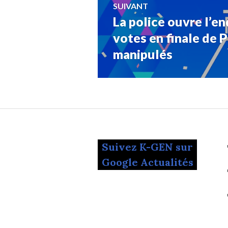
SUIVANT
La police ouvre l’e
Article
Suivant:
votes en finale de
manipulés
Suivez K-GEN sur
Google Actualités