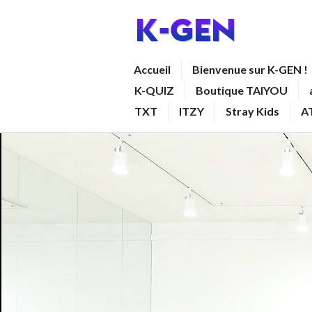
Aller
au
contenu
K-GEN
Accueil
Bienvenue sur K-GEN !
principal
K-QUIZ
Boutique TAIYOU
TXT
ITZY
Stray Kids
A