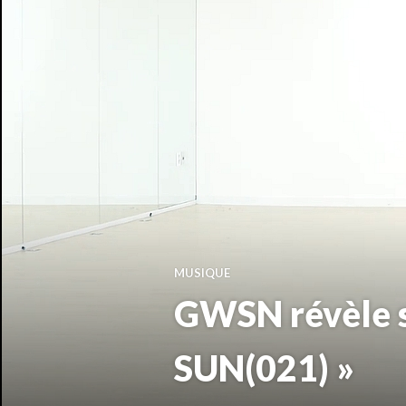
MUSIQUE
GWSN révèle s
SUN(021) »