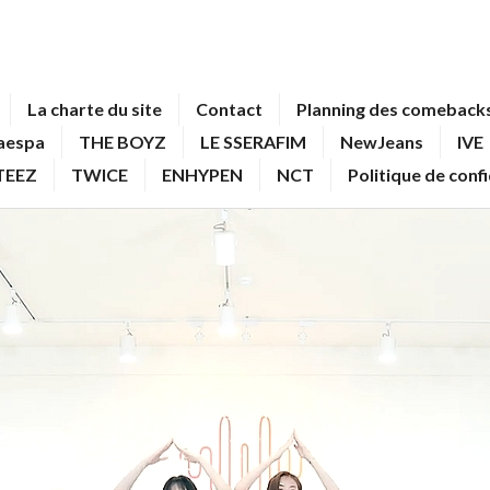
La charte du site
Contact
Planning des comebacks
aespa
THE BOYZ
LE SSERAFIM
NewJeans
IVE
TEEZ
TWICE
ENHYPEN
NCT
Politique de conf