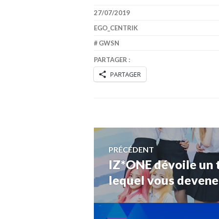
27/07/2019
EGO_CENTRIK
GWSN
PARTAGER :
PARTAGER
Navigation
PRÉCÉDENT
IZ*ONE dévoile un t
Article
de
précédent :
lequel vous devene
l’article