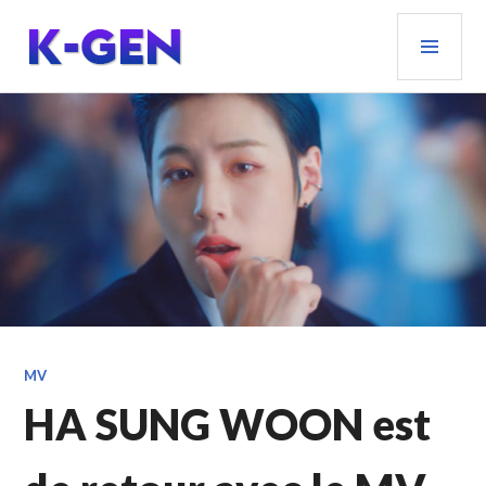
Aller
MEN
au
PRIN
contenu
principal
K-GEN
MV
HA SUNG WOON est