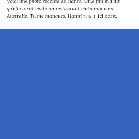
Voici une photo récente de Hanni. Un.e fan m’a dit
qu’elle avait visité un restaurant vietnamien en
Australie. Tu me manques, Hanni »
, a-t-iel écrit.