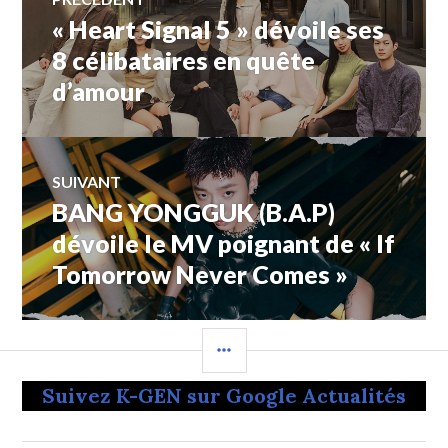
« Heart Signal 5 » dévoile ses
Article
de
précédent :
8 célibataires en quête
d’amour
l’article
SUIVANT
BANG YONGGUK (B.A.P)
Article
Suivant:
dévoile le MV poignant de « If
Tomorrow Never Comes »
COLONNE
LATÉRALE
Suivez K-GEN sur Google Actualités