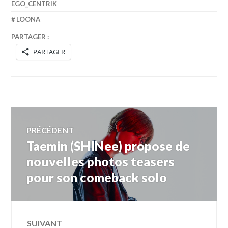
EGO_CENTRIK
LOONA
PARTAGER :
PARTAGER
Navigation
PRÉCÉDENT
Taemin (SHINee) propose de
Article
de
précédent :
nouvelles photos teasers
pour son comeback solo
l’article
SUIVANT