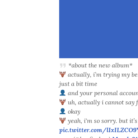
*about the new album*
actually, i’m trying my be
just a bit time
and your personal accou
uh, actually i cannot say 
okay
yeah, i'm so sorry. but it’s
pic.twitter.com/lIxILZCO9