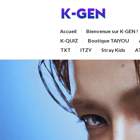
Aller
au
contenu
K-GEN
Accueil
Bienvenue sur K-GEN !
principal
K-QUIZ
Boutique TAIYOU
TXT
ITZY
Stray Kids
A