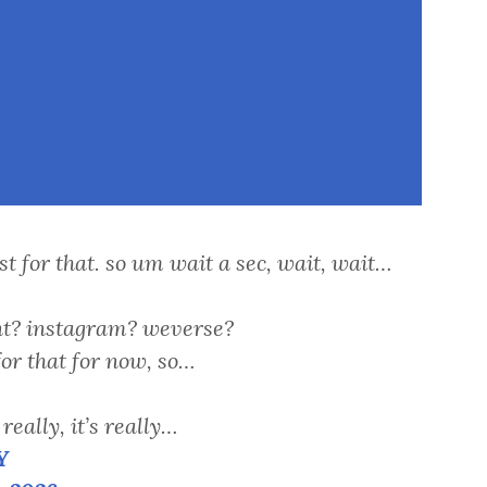
st for that. so um wait a sec, wait, wait…
nt? instagram? weverse?
for that for now, so…
 really, it’s really…
Y