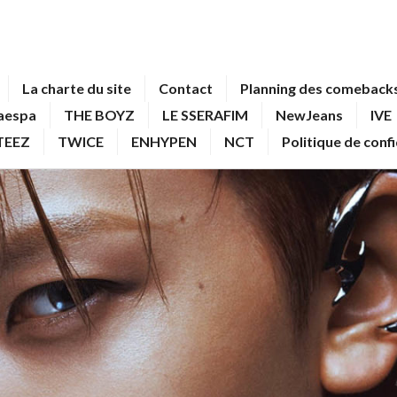
La charte du site
Contact
Planning des comebacks
aespa
THE BOYZ
LE SSERAFIM
NewJeans
IVE
TEEZ
TWICE
ENHYPEN
NCT
Politique de conf