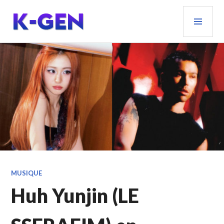
Aller
MEN
au
PRIN
contenu
principal
K-GEN
MUSIQUE
Huh Yunjin (LE