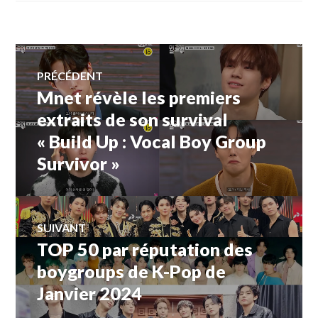
Navigation
PRÉCÉDENT
Mnet révèle les premiers
Article
de
précédent :
extraits de son survival
« Build Up : Vocal Boy Group
l’article
Survivor »
SUIVANT
TOP 50 par réputation des
Article
Suivant:
boygroups de K-Pop de
Janvier 2024