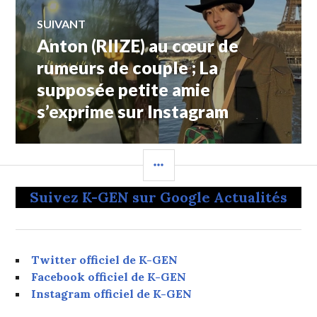
SUIVANT
Anton (RIIZE) au cœur de
Article
Suivant:
rumeurs de couple ; La
supposée petite amie
s’exprime sur Instagram
COLONNE
LATÉRALE
Suivez K-GEN sur Google Actualités
Twitter officiel de K-GEN
Facebook officiel de K-GEN
Instagram officiel de K-GEN