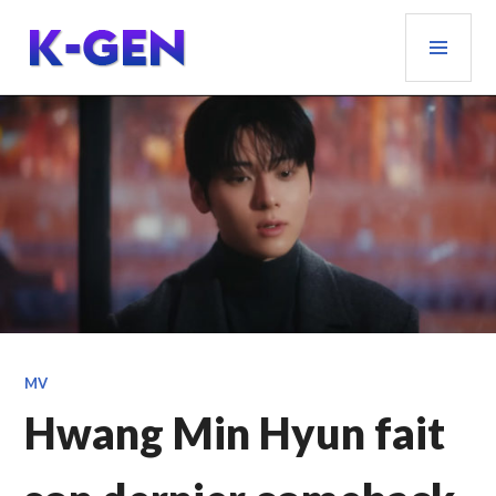
Aller
MEN
au
PRIN
contenu
principal
K-GEN
MV
Hwang Min Hyun fait