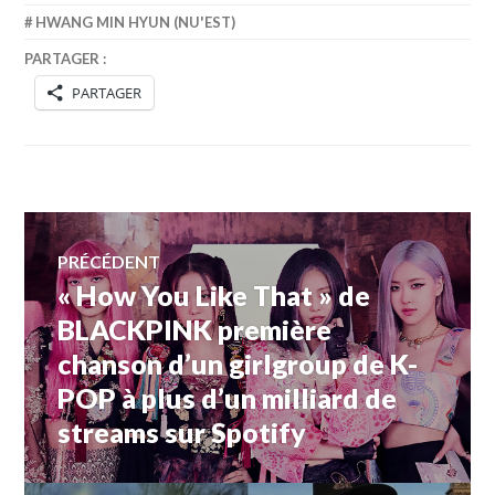
HWANG MIN HYUN (NU'EST)
PARTAGER :
PARTAGER
Navigation
PRÉCÉDENT
« How You Like That » de
Article
de
précédent :
BLACKPINK première
chanson d’un girlgroup de K-
l’article
POP à plus d’un milliard de
streams sur Spotify