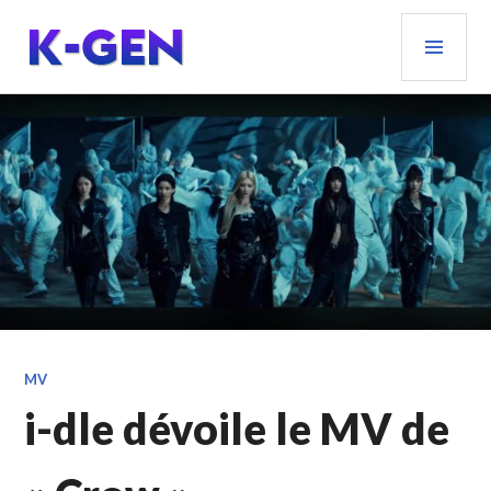
Aller
MEN
au
PRIN
contenu
principal
K-GEN
MV
i-dle dévoile le MV de