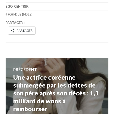
EGO_CENTRIK
(G)I-DLE (I-DLE)
PARTAGER :
PARTAGER
Navigation
PRÉCÉDENT
Une actrice coréenne
Article
de
précédent :
submergée par les dettes de
son père après son décès : 1,1
l’article
milliard de wons à
rembourser