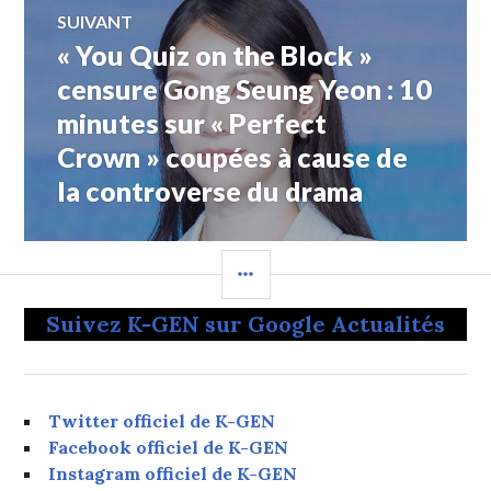
SUIVANT
« You Quiz on the Block »
Article
Suivant:
censure Gong Seung Yeon : 10
minutes sur « Perfect
Crown » coupées à cause de
la controverse du drama
COLONNE
LATÉRALE
Suivez K-GEN sur Google Actualités
Twitter officiel de K-GEN
Facebook officiel de K-GEN
Instagram officiel de K-GEN