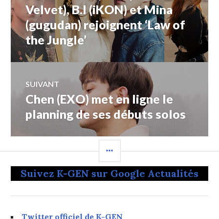
de
précédent :
Velvet), B.I (iKON) et Mina
(gugudan) rejoignent ‘Law of
l’article
the Jungle’
SUIVANT
Chen (EXO) met en ligne le
Article
Suivant:
planning de ses débuts solos
COLONNE
LATÉRALE
Suivez K-GEN sur Google Actualités
Twitter officiel de K-GEN