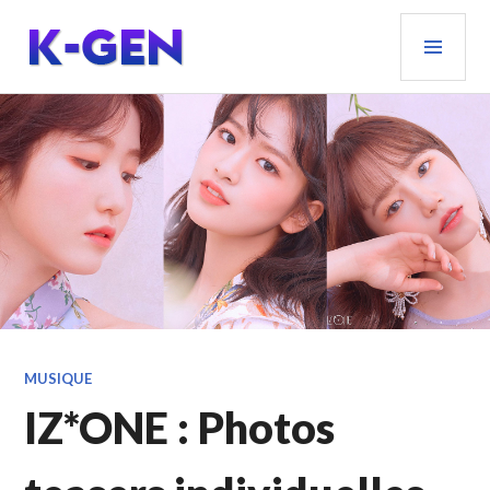
Aller
MEN
au
PRIN
contenu
principal
K-GEN
MUSIQUE
IZ*ONE : Photos