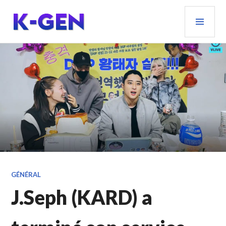
Aller
MEN
au
PRIN
contenu
principal
K-GEN
GÉNÉRAL
J.Seph (KARD) a