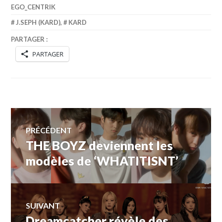
EGO_CENTRIK
J.SEPH (KARD)
,
KARD
PARTAGER :
PARTAGER
Navigation
PRÉCÉDENT
THE BOYZ deviennent les
Article
de
précédent :
modèles de ‘WHATITISNT’
l’article
SUIVANT
Dreamcatcher révèle des
Article