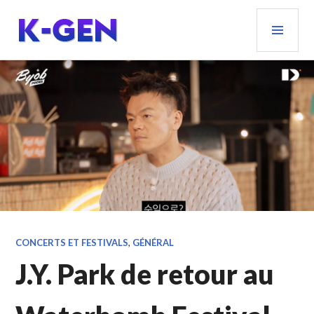
Aller
MEN
au
PRIN
contenu
principal
K-GEN
CONCERTS ET FESTIVALS
,
GÉNÉRAL
J.Y. Park de retour au