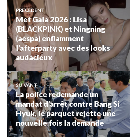
Navigation
PRÉCÉDENT
Met Gala 2026 : Lisa
Article
de
précédent :
(BLACKPINK) et Ningning
(aespa) enflamment
l’article
l’afterparty avec des looks
audacieux
SUIVANT
La police redemande un
Article
Suivant:
mandat d’arrêt contre Bang Si
Hyuk, le parquet rejette une
nouvelle fois la demande