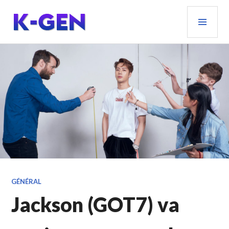
Aller
MEN
au
PRIN
contenu
principal
K-GEN
GÉNÉRAL
Jackson (GOT7) va