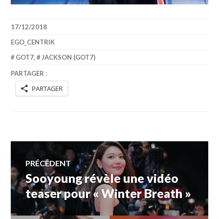
17/12/2018
EGO_CENTRIK
GOT7
,
JACKSON (GOT7)
PARTAGER :
PARTAGER
Navigation
PRÉCÉDENT
Sooyoung révèle une vidéo
Article
de
précédent :
teaser pour « Winter Breath »
l’article