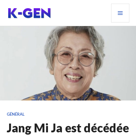
Aller
MEN
au
PRIN
contenu
principal
K-GEN
GÉNÉRAL
Jang Mi Ja est décédée