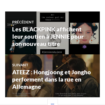
Navigation
PRÉCÉDENT
Les BLACKPINK affichent
Article
de
précédent :
leur soutien à JENNIE pour
son nouveau titre
l’article
SUIVANT
ATEEZ : Hongjoong et Jongho
Article
Suivant:
performent dans la rue en
Allemagne
COLONNE