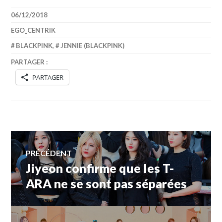
06/12/2018
EGO_CENTRIK
BLACKPINK
,
JENNIE (BLACKPINK)
PARTAGER :
PARTAGER
Navigation
PRÉCÉDENT
Jiyeon confirme que les T-
Article
de
précédent :
ARA ne se sont pas séparées
l’article