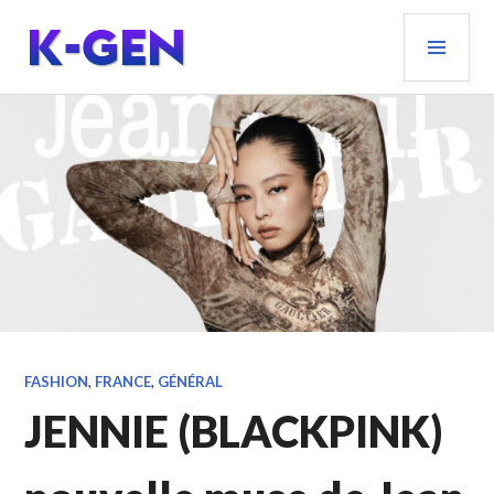
Aller
MEN
au
PRIN
contenu
principal
K-GEN
FASHION
,
FRANCE
,
GÉNÉRAL
JENNIE (BLACKPINK)