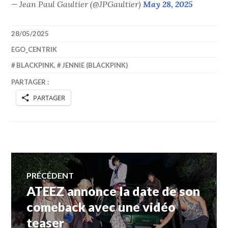
— Jean Paul Gaultier (@JPGaultier)
May 28, 2025
28/05/2025
EGO_CENTRIK
BLACKPINK
,
JENNIE (BLACKPINK)
PARTAGER :
PARTAGER
Navigation
PRÉCÉDENT
ATEEZ annonce la date de son
Article
de
précédent :
comeback avec une vidéo
teaser