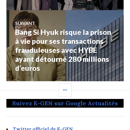
l’article
SUIVANT
Bang Si Hyuk risque la prison
Article
Suivant:
à vie pour ses transactions
frauduleuses avec HYBE
ayant détourné 280 millions
d’euros
COLONNE
LATÉRALE
Suivez K-GEN sur Google Actualités
Twitter officiel de K-GEN