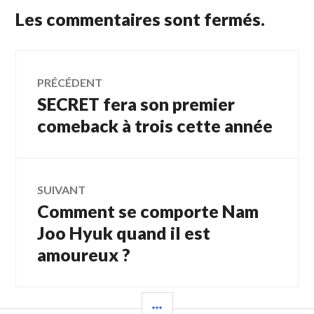
Les commentaires sont fermés.
Navigation
PRÉCÉDENT
SECRET fera son premier
Article
de
précédent :
comeback à trois cette année
l’article
SUIVANT
Comment se comporte Nam
Article
Suivant:
Joo Hyuk quand il est
amoureux ?
COLONNE