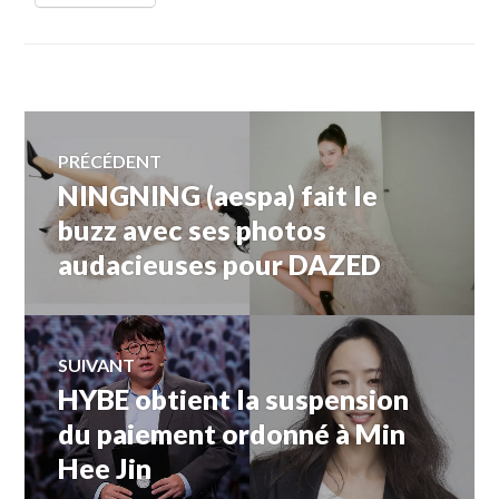
Navigation
PRÉCÉDENT
NINGNING (aespa) fait le
Article
de
précédent :
buzz avec ses photos
audacieuses pour DAZED
l’article
SUIVANT
HYBE obtient la suspension
Article
Suivant:
du paiement ordonné à Min
Hee Jin