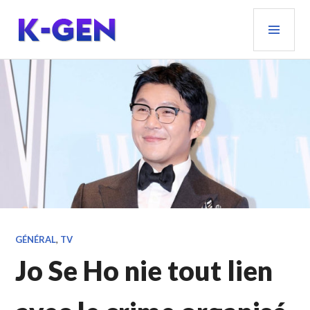
Aller
MEN
au
PRIN
contenu
principal
K-GEN
GÉNÉRAL
,
TV
Jo Se Ho nie tout lien