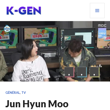
Aller
MEN
au
PRIN
contenu
principal
K-GEN
GÉNÉRAL
,
TV
Jun Hyun Moo