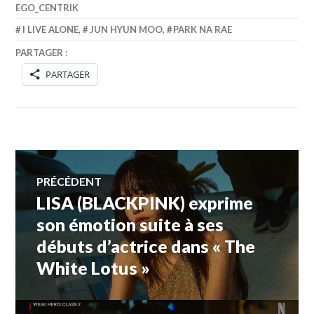
EGO_CENTRIK
I LIVE ALONE
,
JUN HYUN MOO
,
PARK NA RAE
PARTAGER :
PARTAGER
Navigation
PRÉCÉDENT
LISA (BLACKPINK) exprime
Article
de
précédent :
son émotion suite à ses
débuts d’actrice dans « The
l’article
White Lotus »