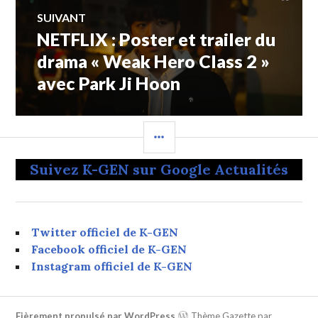
SUIVANT
NETFLIX : Poster et trailer du
Article
Suivant:
drama « Weak Hero Class 2 »
avec Park Ji Hoon
COLONNE
LATÉRALE
Suivez K-GEN sur Google Actualités
Twitter officiel de K-GEN
Facebook officiel de K-GEN
Instagram officiel de K-GEN
Fièrement propulsé par WordPress
Thème Gazette par