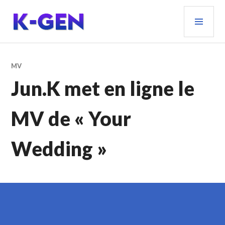
Aller
MEN
au
PRIN
contenu
principal
K-GEN
MV
Jun.K met en ligne le
MV de « Your
Wedding »