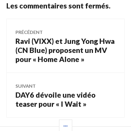
Les commentaires sont fermés.
Navigation
PRÉCÉDENT
Ravi (VIXX) et Jung Yong Hwa
Article
de
précédent :
(CN Blue) proposent un MV
pour « Home Alone »
l’article
SUIVANT
DAY6 dévoile une vidéo
Article
Suivant:
teaser pour « I Wait »
COLONNE