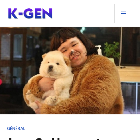
Aller
MEN
au
PRIN
contenu
principal
K-GEN
GÉNÉRAL