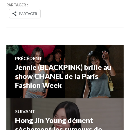
PARTAGER :
PARTAGER
Navigation
PRÉCÉDENT
Jennie (BLACKPINK) brille au
Article
de
précédent :
show CHANEL de la Paris
Fashion Week
l’article
SUIVANT
Hong Jin Young dément
Article
Suivant:
sèchement les rumeurs de