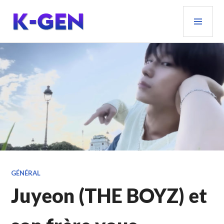
Aller
MEN
au
PRIN
contenu
principal
K-GEN
GÉNÉRAL
Juyeon (THE BOYZ) et