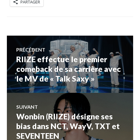
PARTAGER
Navigation
PRÉCÉDENT
RIIZE effectue le premier
Article
de
précédent :
comeback de sa carrière avec
le MV de « Talk Saxy »
l’article
SUIVANT
Wonbin (RIIZE) désigne ses
Article
Suivant:
bias dans NCT, WayV, TXT et
SEVENTEEN