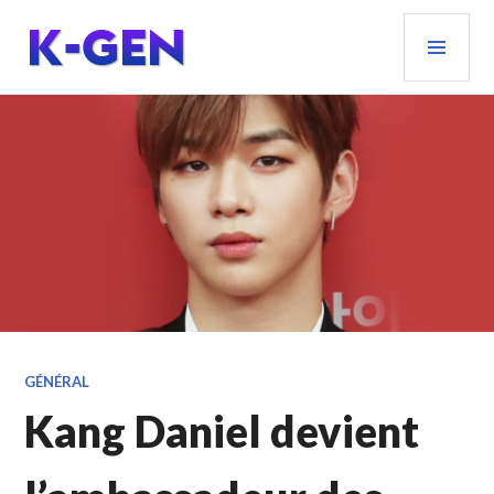
Aller
MEN
au
PRIN
contenu
principal
K-GEN
GÉNÉRAL
Kang Daniel devient