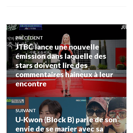
Navigation
PRÉCÉDENT
JTBC lance une nouvelle
Article
de
précédent :
émission dans laquelle des
stars doivent lire des
l’article
commentaires haineux à leur
encontre
SUIVANT
U-Kwon (Block B) parle de son
Article
Suivant:
envie de se marier avec sa