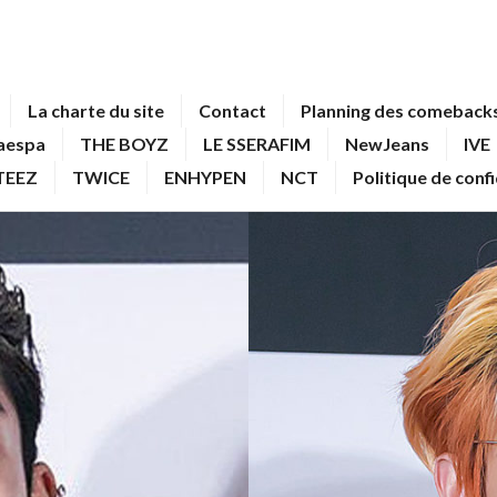
La charte du site
Contact
Planning des comebacks
aespa
THE BOYZ
LE SSERAFIM
NewJeans
IVE
TEEZ
TWICE
ENHYPEN
NCT
Politique de conf