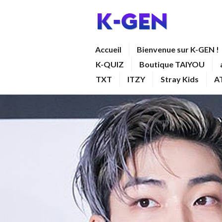
Aller
au
contenu
K-GEN
Accueil
Bienvenue sur K-GEN !
principal
K-QUIZ
Boutique TAIYOU
TXT
ITZY
Stray Kids
A