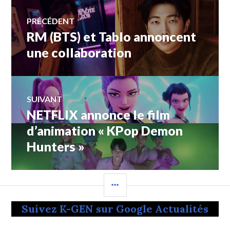
Navigation
PRÉCÉDENT
RM (BTS) et Tablo annoncent
Article
de
précédent :
une collaboration
l’article
SUIVANT
NETFLIX annonce le film
Article
Suivant:
d’animation « KPop Demon
Hunters »
COLONNE
LATÉRALE
Suivez K-GEN sur Google Actualités