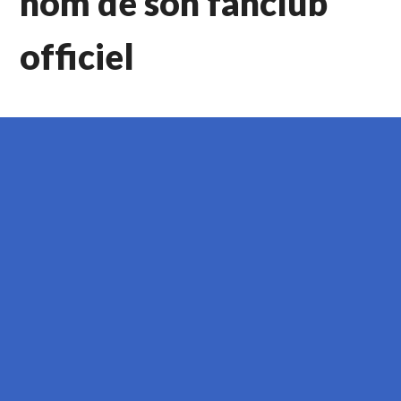
nom de son fanclub
officiel