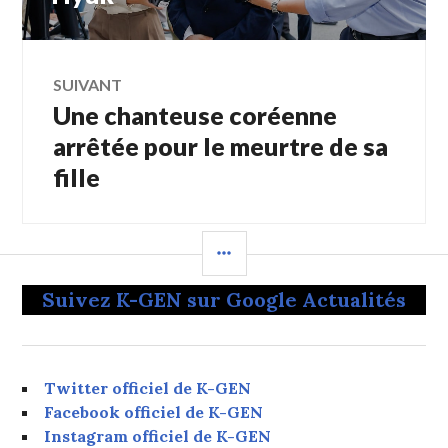
l’article
SUIVANT
Une chanteuse coréenne
Article
Suivant:
arrêtée pour le meurtre de sa
fille
COLONNE
LATÉRALE
Suivez K-GEN sur Google Actualités
Twitter officiel de K-GEN
Facebook officiel de K-GEN
Instagram officiel de K-GEN