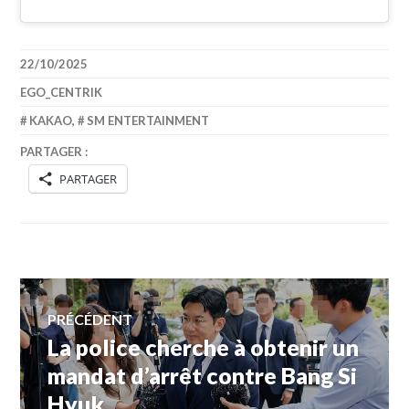
22/10/2025
EGO_CENTRIK
KAKAO
,
SM ENTERTAINMENT
PARTAGER :
PARTAGER
Navigation
PRÉCÉDENT
La police cherche à obtenir un
Article
de
précédent :
mandat d’arrêt contre Bang Si
Hyuk