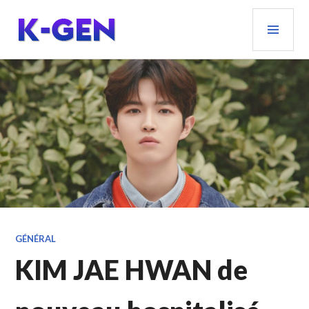
Aller
MEN
au
PRIN
contenu
principal
K-GEN
GÉNÉRAL
KIM JAE HWAN de