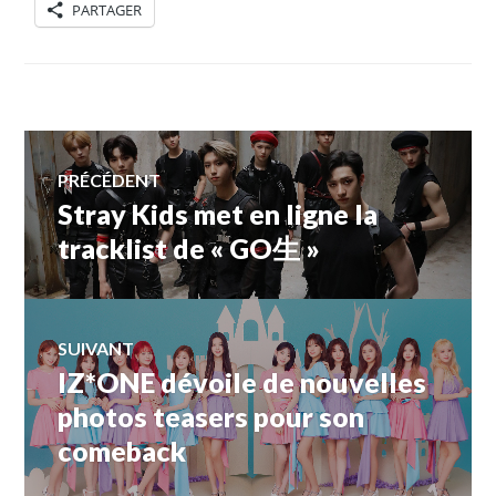
PARTAGER
Navigation
PRÉCÉDENT
Stray Kids met en ligne la
Article
de
précédent :
tracklist de « GO生 »
l’article
SUIVANT
IZ*ONE dévoile de nouvelles
Article
Suivant:
photos teasers pour son
comeback