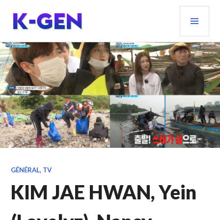
Aller
MEN
au
PRIN
contenu
principal
K-GEN
GÉNÉRAL
,
TV
KIM JAE HWAN, Yein